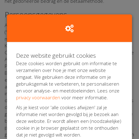
het gedoneerde bedrag en de betaalmethode.
Persoonsgegevens
Alle tot natuurlijke personen herleidbare gegevens
(“persoonsgegevens”) in de elektronische correspondentie
met de website Orange Babies zullen Orange Babies en
Kentaa met de grootst mogelijke zorgvuldigheid behandelen.
Orange Babies en Kentaa leven daarbij de bepalingen van de
Deze website gebruikt cookies
Algemene Verordening Gegevensbescherming (“AVG”), het
Deze cookies worden gebruikt om informatie te
Privacy Statement en het Cookie Statement na. Orange
verzamelen over hoe je met onze website
Babies geldt te allen tijde als 'verwerkingsverantwoordelijke'
omgaat. We gebruiken deze informatie om je
en Kentaa geldt te allen tijde als 'verwerker' in de zin van
gebruiksgemak te verbeteren, te personaliseren
artikel 4 sub f AVG. Orange Babies en Kentaa krijgen volledig
en voor analyse- en meetdoeleinden. Lees onze
inzicht in uw gegevens. Uw gegevens worden niet aan
privacy voorwaarden
voor meer informatie.
derden verstrekt of ter inzage gegeven, tenzij Orange Babies
daartoe verplicht is op grond van een wettelijke voorschrift,
Als je kiest voor 'alle cookies afwijzen' zal je
gerechtelijk vonnis of ambtelijk bevel. Wanneer u de website
informatie niet worden gevolgd bij je bezoek aan
bezoekt, een actiepagina start, inlogt via een social media
deze website. Er wordt alleen een (noodzakelijke)
profiel of e-mailadres, of een donatie doet, worden uw
cookie in je browser geplaatst om te onthouden
gegevens vastgelegd. Orange Babies en Kentaa en gebruiken
dat je niet gevolgd wilt worden.