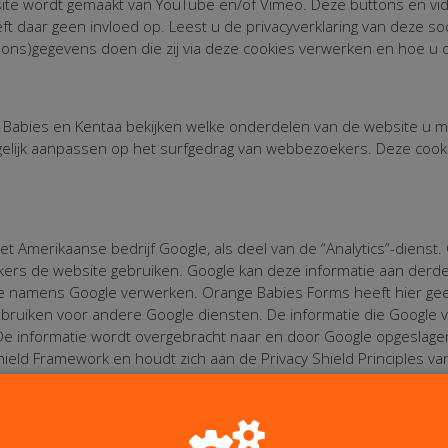
ite wordt gemaakt van YouTube en/of Vimeo. Deze buttons en vid
t daar geen invloed op. Leest u de privacyverklaring van deze so
oons)gegevens doen die zij via deze cookies verwerken en hoe u d
Babies en Kentaa bekijken welke onderdelen van de website u m
elijk aanpassen op het surfgedrag van webbezoekers. Deze cook
t Amerikaanse bedrijf Google, als deel van de “Analytics”-dienst.
ers de website gebruiken. Google kan deze informatie aan derden
tie namens Google verwerken. Orange Babies Forms heeft hier ge
ebruiken voor andere Google diensten. De informatie die Google 
De informatie wordt overgebracht naar en door Google opgeslagen
hield Framework en houdt zich aan de Privacy Shield Principles 
gegevens omgaat en dat er sprake is van een passend en adequa