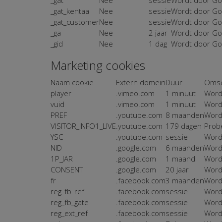
_gat_kentaa
Nee
sessie
Wordt door Goo
_gat_customer
Nee
sessie
Wordt door Goo
_ga
Nee
2 jaar
Wordt door Goo
_gid
Nee
1 dag
Wordt door Goo
Marketing cookies
Naam cookie
Extern domein
Duur
Omsc
player
.vimeo.com
1 minuut
Wordt
vuid
.vimeo.com
1 minuut
Wordt
PREF
.youtube.com
8 maanden
Wordt
VISITOR_INFO1_LIVE
.youtube.com
179 dagen
Prob
YSC
.youtube.com
sessie
Wordt
NID
.google.com
6 maanden
Wordt
1P_JAR
.google.com
1 maand
Wordt
CONSENT
.google.com
20 jaar
Wordt
fr
.facebook.com
3 maanden
Wordt
reg_fb_ref
.facebook.com
sessie
Wordt
reg_fb_gate
.facebook.com
sessie
Word
reg_ext_ref
.facebook.com
sessie
Wordt