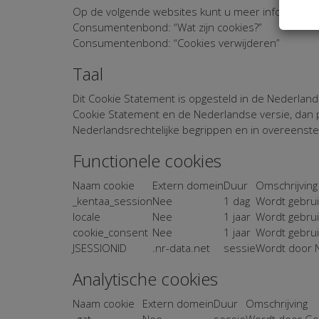
Op de volgende websites kunt u meer informatie o
Consumentenbond: “Wat zijn cookies?”
Consumentenbond: “Cookies verwijderen”
Taal
Dit Cookie Statement is opgesteld in de Nederlands
Cookie Statement en de Nederlandse versie, dan p
Nederlandsrechtelijke begrippen en in overeens
Functionele cookies
Naam cookie
Extern domein
Duur
Omschrijving
_kentaa_session
Nee
1 dag
Wordt gebrui
locale
Nee
1 jaar
Wordt gebruik
cookie_consent
Nee
1 jaar
Wordt gebrui
JSESSIONID
.nr-data.net
sessie
Wordt door N
Analytische cookies
Naam cookie
Extern domein
Duur
Omschrijving
_gat
Nee
sessie
Wordt door Goo