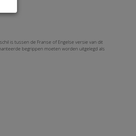
chil is tussen de Franse of Engelse versie van dit
gehanteerde begrippen moeten worden uitgelegd als