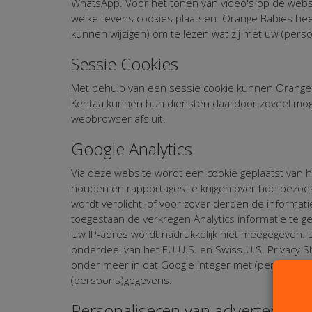
WhatsApp. Voor het tonen van video's op de webs
welke tevens cookies plaatsen. Orange Babies heef
kunnen wijzigen) om te lezen wat zij met uw (pers
Sessie Cookies
Met behulp van een sessie cookie kunnen Orange 
Kentaa kunnen hun diensten daardoor zoveel mog
webbrowser afsluit.
Google Analytics
Via deze website wordt een cookie geplaatst van he
houden en rapportages te krijgen over hoe bezoek
wordt verplicht, of voor zover derden de informa
toegestaan de verkregen Analytics informatie te g
Uw IP-adres wordt nadrukkelijk niet meegegeven. 
onderdeel van het EU-U.S. en Swiss-U.S. Privacy S
onder meer in dat Google integer met (persoons)
(persoons)gegevens.
Personaliseren van advertenties