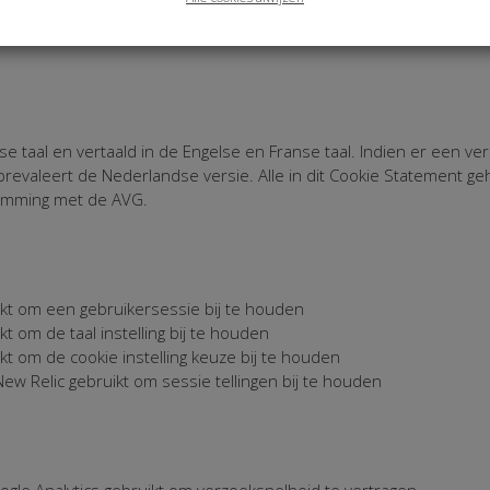
ver cookies vinden:
e taal en vertaald in de Engelse en Franse taal. Indien er een vers
revaleert de Nederlandse versie. Alle in dit Cookie Statement 
temming met de AVG.
kt om een gebruikersessie bij te houden
t om de taal instelling bij te houden
kt om de cookie instelling keuze bij te houden
ew Relic gebruikt om sessie tellingen bij te houden
gle Analytics gebruikt om verzoeksnelheid te vertragen