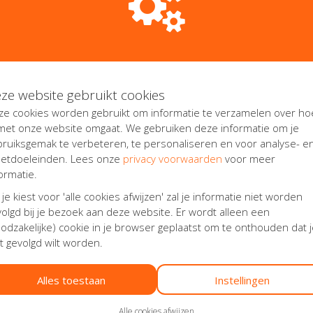
an retargeting. Orange Babies gebruikt deze techniek om het int
 eerder interesse hebben getoond in campagnes of producten van 
n overtuigd dat het weergeven van gepersonaliseerde advertentie
 advertenties op pagina's van partners gebeurt met behulp van c
ze website gebruikt cookies
ze cookies worden gebruikt om informatie te verzamelen over ho
verwijdering van uw persoonsgegevens. Tevens kunt u bezwaar ma
 met onze website omgaat. We gebruiken deze informatie om je
agen om uw gegevens in machineleesbare vorm aan u aan te leveren
bruiksgemak te verbeteren, te personaliseren en voor analyse- e
trekking tot de verwerking van uw persoonsgegevens ons
Privacy
etdoeleinden. Lees onze
privacy voorwaarden
voor meer
evens die wij naar aanleiding van het verzoek tot identificatie o
ormatie.
nt. Wanneer het gaat om inzage in persoonsgegevens gekoppeld a
 je kiest voor 'alle cookies afwijzen' zal je informatie niet worden
en in de instellingen van uw browser. Verzoeken kunt u richten 
olgd bij je bezoek aan deze website. Er wordt alleen een
p deze website
odzakelijke) cookie in je browser geplaatst om te onthouden dat 
t gevolgd wilt worden.
deze website aan of uitschakelen via de zgn. 'cookiebar' onderaan
utton onderaan deze pagina om uw cookie-instellingen voor deze 
Alles toestaan
Instellingen
Alle cookies afwijzen