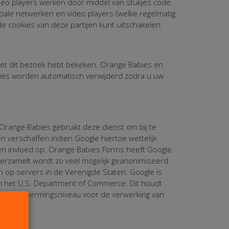
eo players werken door middel van stukjes code
ciale netwerken en video players (welke regelmatig
e cookies van deze partijen kunt uitschakelen.
et dit bezoek hebt bekeken. Orange Babies en
ies worden automatisch verwijderd zodra u uw
 Orange Babies gebruikt deze dienst om bij te
 verschaffen indien Google hiertoe wettelijk
en invloed op. Orange Babies Forms heeft Google
verzamelt wordt zo veel mogelijk geanonimiseerd.
 op servers in de Verenigde Staten. Google is
van het U.S. Department of Commerce. Dit houdt
at beschermingsniveau voor de verwerking van