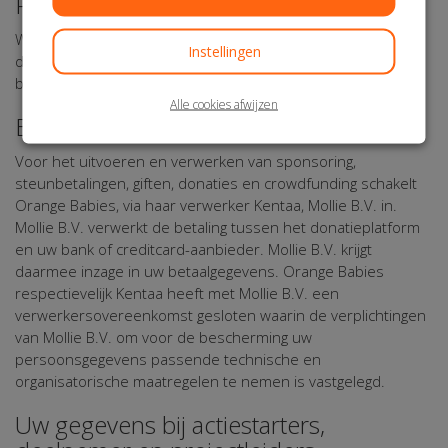
Persoonsgegevens
Wij bewaren uw gegevens niet langer dan noodzakelijk is om
Instellingen
de in dit Privacy Statement genoemde doeleinden te
bereiken.
Alle cookies afwijzen
Betaling
Voor het uitvoeren en verwerken van sponsoring,
steunbetalingen, giften, donaties en crowdfunding schakelt
Orange Babies, via haar verwerker Kentaa, Mollie B.V. in.
Mollie B.V. verwerkt de betaling tussen het donatieplatform
en uw bank of creditcard-aanbieder. Mollie B.V. krijgt
daarmee inzage in uw betaalgegevens. Orange Babies
respectievelijk Kentaa heeft met Mollie B.V. een
verwerkersovereenkomst gesloten waarin de verplichtingen
van Mollie B.V. om voor de bescherming uw
persoonsgegevens passende technische en
organisatorische maatregelen te nemen is vastgelegd.
Uw gegevens bij actiestarters,