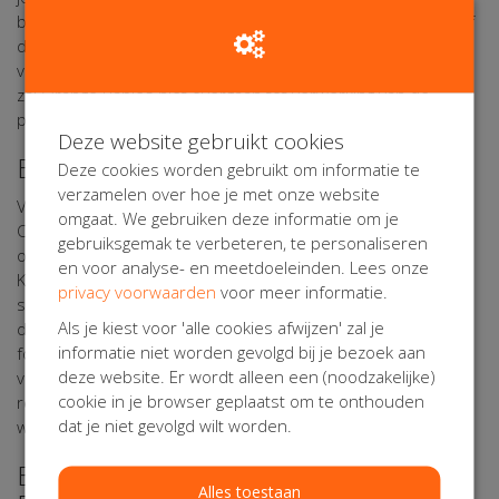
beschikking staande technische mogelijkheden, verifiëren of
deze gegevens met toestemming van een ouder of
verzorger zijn afgegeven. Indien die toestemming ontbreekt,
zal Orange Babies niet overgaan tot verwerking van de
persoonsgegevens.
Deze website gebruikt cookies
Beveiliging van uw Persoonsgegevens
Deze cookies worden gebruikt om informatie te
verzamelen over hoe je met onze website
Voor de bescherming van uw persoonsgegevens heeft
omgaat. We gebruiken deze informatie om je
Orange Babies passende fysieke, technische en
gebruiksgemak te verbeteren, te personaliseren
organisatorische maatregelen getroffen. Via haar verwerker
en voor analyse- en meetdoeleinden. Lees onze
Kentaa maakt Orange Babies gebruik van een beveiligde
privacy voorwaarden
voor meer informatie.
server die uitsluitend toegankelijk is voor personen die
Als je kiest voor 'alle cookies afwijzen' zal je
daartoe bevoegd zijn. Eventuele gegevens die u op online
informatie niet worden gevolgd bij je bezoek aan
formulieren invult worden encrypted verzonden. Gegevens
deze website. Er wordt alleen een (noodzakelijke)
van deelnemers, actiestarters, sponsors, donateurs,
cookie in je browser geplaatst om te onthouden
relaties, vrijwilligers, vrienden en andere belangstellenden
dat je niet gevolgd wilt worden.
worden in beveiligde systemen opgeslagen.
Bewaartermijn van uw
Alles toestaan