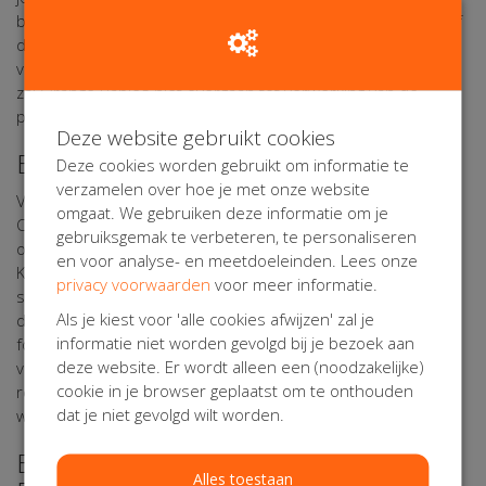
beschikking staande technische mogelijkheden, verifiëren of
deze gegevens met toestemming van een ouder of
verzorger zijn afgegeven. Indien die toestemming ontbreekt,
zal Orange Babies niet overgaan tot verwerking van de
persoonsgegevens.
Deze website gebruikt cookies
Beveiliging van uw Persoonsgegevens
Deze cookies worden gebruikt om informatie te
verzamelen over hoe je met onze website
Voor de bescherming van uw persoonsgegevens heeft
omgaat. We gebruiken deze informatie om je
Orange Babies passende fysieke, technische en
gebruiksgemak te verbeteren, te personaliseren
organisatorische maatregelen getroffen. Via haar verwerker
en voor analyse- en meetdoeleinden. Lees onze
Kentaa maakt Orange Babies gebruik van een beveiligde
privacy voorwaarden
voor meer informatie.
server die uitsluitend toegankelijk is voor personen die
Als je kiest voor 'alle cookies afwijzen' zal je
daartoe bevoegd zijn. Eventuele gegevens die u op online
informatie niet worden gevolgd bij je bezoek aan
formulieren invult worden encrypted verzonden. Gegevens
deze website. Er wordt alleen een (noodzakelijke)
van deelnemers, actiestarters, sponsors, donateurs,
cookie in je browser geplaatst om te onthouden
relaties, vrijwilligers, vrienden en andere belangstellenden
dat je niet gevolgd wilt worden.
worden in beveiligde systemen opgeslagen.
Bewaartermijn van uw
Alles toestaan