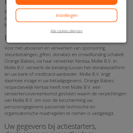
Persoonsgegevens
Wij bewaren uw gegevens niet langer dan noodzakelijk is om
Instellingen
de in dit Privacy Statement genoemde doeleinden te
bereiken.
Alle cookies afwijzen
Betaling
Voor het uitvoeren en verwerken van sponsoring,
steunbetalingen, giften, donaties en crowdfunding schakelt
Orange Babies, via haar verwerker Kentaa, Mollie B.V. in.
Mollie B.V. verwerkt de betaling tussen het donatieplatform
en uw bank of creditcard-aanbieder. Mollie B.V. krijgt
daarmee inzage in uw betaalgegevens. Orange Babies
respectievelijk Kentaa heeft met Mollie B.V. een
verwerkersovereenkomst gesloten waarin de verplichtingen
van Mollie B.V. om voor de bescherming uw
persoonsgegevens passende technische en
organisatorische maatregelen te nemen is vastgelegd.
Uw gegevens bij actiestarters,