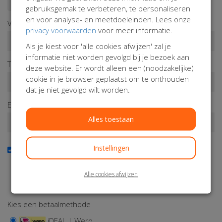
gebruiksgemak te verbeteren, te personaliseren
en voor analyse- en meetdoeleinden. Lees onze
Voornaam*
privacy voorwaarden
voor meer informatie.
Als je kiest voor 'alle cookies afwijzen' zal je
informatie niet worden gevolgd bij je bezoek aan
Tussenv.
Achternaam*
deze website. Er wordt alleen een (noodzakelijke)
cookie in je browser geplaatst om te onthouden
dat je niet gevolgd wilt worden.
E-mailadres*
Alles toestaan
Instellingen
Ja, ik wil graag ontroerende en indrukwekkende verhalen
ontvangen via email
Stuur mij maandelijks een inspiratiebron vol manieren
Alle cookies afwijzen
hoe ik hoop kan geven aan mama’s en baby's met hiv.
Kies een betaalmethode
iDEAL | Wero